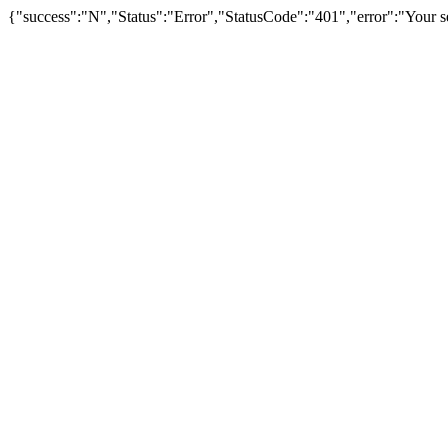
{"success":"N","Status":"Error","StatusCode":"401","error":"Your se